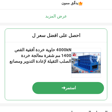
يدقّق ممون
عرض المزيد
احصل على افضل سعر ل
4000kN حاوية خردة أفقية القص
1400 مم شفرة معالجة خردة
الصلب الثقيلة لإعادة التدوير ومصانع
الصلب
استمر