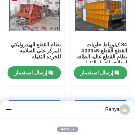
جولة في المصنع
مراقبة الجودة
84 كيلوواط حاويات
نظام القطع الهيدروليكي
القطع القطع 4000kN
المركز على السلامة
اتصل بنا
نظام القطع عالية الطاقة
للخردة الثقيلة
لمعالجة العمل الثقيل
إرسال استفسار
إرسال استفسار
أخبار
القضايا
Ranya
اطلب اقتباس
9:52 AM
آلة المكبس الصناعية