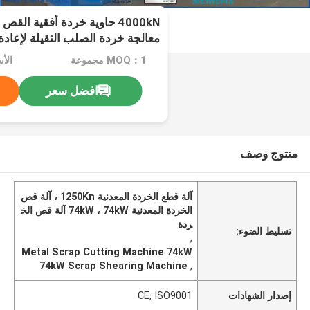
معالجة خردة الصلب الثقيلة لإعادة
الصلب
MOQ：1 مجموعة
الأ
افضل سعر
منتوج وصف
آلة قطع الخردة المعدنية 1250Kn ، آلة قص
الخردة المعدنية 74kW ، 74kW آلة قص الخ
ردة
تسليط الضوء:
,
Metal Scrap Cutting Machine 74kW
74kW Scrap Shearing Machine
,
إصدار الشهادات
CE, ISO9001