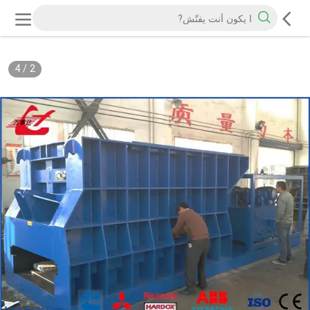
4
/
2