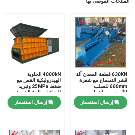
المنتجات الموصى بها
630KN قطعة المعدن آلة
4000kN الحاوية
قشر التمساح مع شفرة
الهيدروليكية القص مع
600mm للصلب
ضغط 25MPa وتبريد
الألومنيوم والنحاس
الهواء لمعالجة الخردة
المنزل
الخردة
إرسال استفسار
إرسال استفسار
المنتجات
حولنا