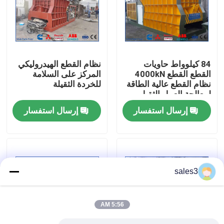
جولة في المصنع
مراقبة الجودة
84 كيلوواط حاويات
نظام القطع الهيدروليكي
القطع القطع 4000kN
المركز على السلامة
نظام القطع عالية الطاقة
للخردة الثقيلة
اتصل بنا
لمعالجة العمل الثقيل
إرسال استفسار
إرسال استفسار
أخبار
القضايا
sales3
اطلب اقتباس
5:56 AM
آلة المكبس الصناعية