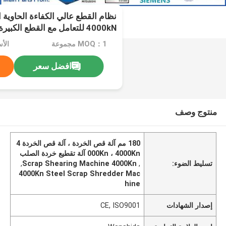
نظام القطع عالي الكفاءة الحاوية ا
4000kN للتعامل مع القطع الكبيرة مع تخصيص
MOQ：1 مجموعة
الأ
افضل سعر
منتوج وصف
180 مم آلة قص الخردة ، آلة قص الخردة 4
000Kn ، 4000Kn آلة تقطيع خردة الصلب
تسليط الضوء:
,
Scrap Shearing Machine 4000Kn
,
4000Kn Steel Scrap Shredder Mac
hine
إصدار الشهادات
CE, ISO9001