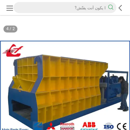
4
/
2