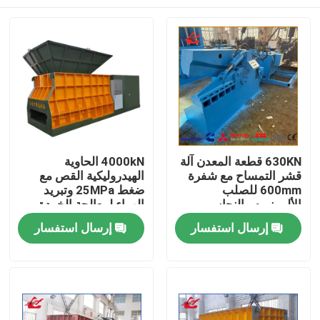
630KN قطعة المعدن آلة
4000kN الحاوية
قشر التمساح مع شفرة
الهيدروليكية القص مع
600mm للصلب
ضغط 25MPa وتبريد
الألومنيوم والنحاس
الهواء لمعالجة الخردة
الخردة
المنزل
إرسال استفسار
إرسال استفسار
المنتجات
حولنا