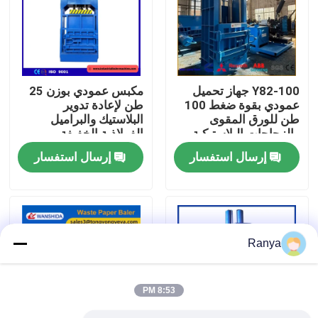
جولة في المصنع
مراقبة الجودة
Y82-100 جهاز تحميل
مكبس عمودي بوزن 25
عمودي بقوة ضغط 100
طن لإعادة تدوير
طن للورق المقوى
البلاستيك والبراميل
اتصل بنا
والزجاجات البلاستيكية
الفولاذية الخفيفة
والنفايات الورقية
إرسال استفسار
إرسال استفسار
أخبار
القضايا
Ranya
اطلب اقتباس
8:53 PM
آلة المكبس الصناعية