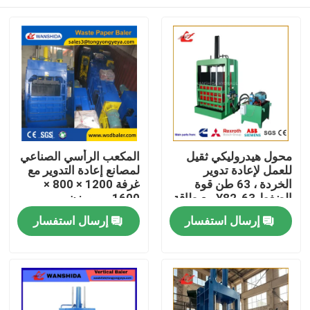
محول هيدروليكي ثقيل
المكعب الرأسي الصناعي
للعمل لإعادة تدوير
لمصانع إعادة التدوير مع
الخردة ، 63 طن قوة
غرفة 1200 × 800 ×
الضغط Y82-63 مع طاقة
1600 مم ووزن
15 كيلوواط
الكيلوغرام 100 × 300
المنزل
إرسال استفسار
إرسال استفسار
المنتجات
حولنا