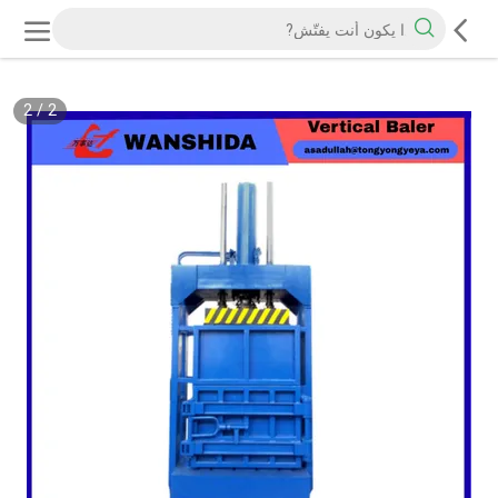
2
/
2