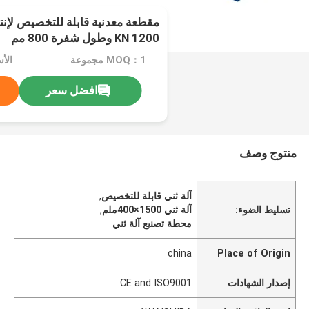
مقطعة معدنية قابلة للتخصيص لإنتا
1200 KN وطول شفرة 800 مم
MOQ：1 مجموعة
الأ
افضل سعر
منتوج وصف
آلة ثني قابلة للتخصيص
,
تسليط الضوء:
آلة ثني 1500×400ملم
,
محطة تصنيع آلة ثني
china
Place of Origin
إصدار الشهادات
CE and ISO9001