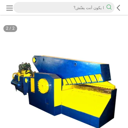
2
/
2