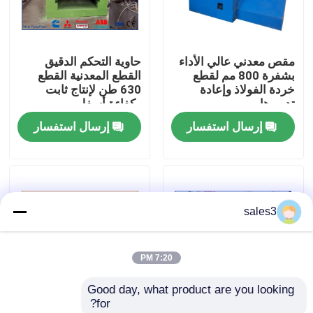
جولة في المصنع
مقص معدني عالي الأداء
حاوية التحكم الدقيق
بشفرة 800 مم لقطع
القطع المعدنية القطع
مراقبة الجودة
خردة الفولاذ وإعادة
630 طن لإنتاج ثابت
تدويرها
وكفاءة أسفل
إرسال استفسار
إرسال استفسار
اتصل بنا
أخبار
sales3
القضايا
7:20 PM
اطلب اقتباس
Good day, what product are you looking 
for?
آلة المكبس الصناعية
قشر حاويات العمل
مقص التمساح