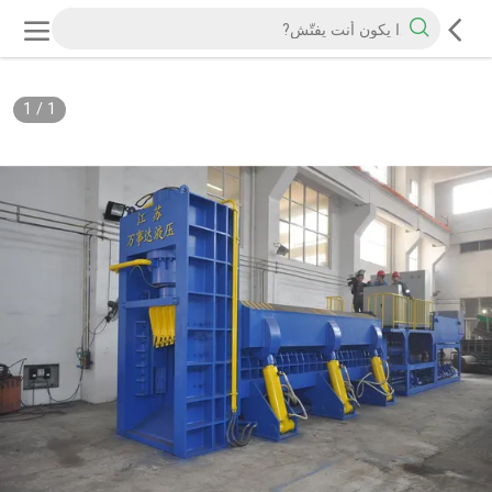
1
/
1