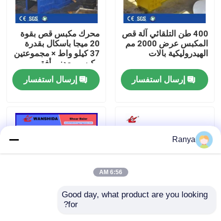
جولة في المصنع
400 طن التلقائي آلة قص
محرك مكبس قص بقوة
المكبس عرض 2000 مم
20 ميجا باسكال بقدرة
الهيدروليكية بالات
37 كيلو واط × مجموعتين
مراقبة الجودة
مكبس معدني أفقي
للخردة لإعادة تدوير
إرسال استفسار
إرسال استفسار
الخردة الثقيلة
اتصل بنا
أخبار
Ranya
القضايا
6:56 AM
اطلب اقتباس
Good day, what product are you looking 
for?
الهيدروليكية القطع بالر
1000 طن قطعة معدنية
آلة المكبس الصناعية
قشر لإعادة تدوير
قاطعة بالر: