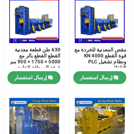
مقص المعدنية للخردة مع
630 طن قطعة معدنية
قوة القطع 4000 KN
القطع القطع بالر مع
ونظام تشغيل PLC
5000 × 1750 × 950 مم
التلقائي
غرفة الصحافة لإعادة
تدوير قطعة الصلب
إرسال استفسار
إرسال استفسار
وإعداد الشحنة الفرن
المنزل
المنتجات
حولنا