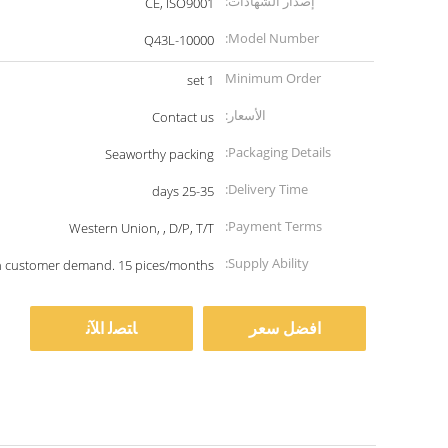
إصدار الشهادات:
CE, ISO9001
Model Number:
Q43L-10000
Minimum Order
1 set
Quantity:
الأسعار:
Contact us
Packaging Details:
Seaworthy packing
Delivery Time:
25-35 days
Payment Terms:
Western Union, , D/P, T/T
Supply Ability:
 customer demand. 15 pices/months
افضل سعر
ﺎﺘﺼﻟ ﺍﻶﻧ