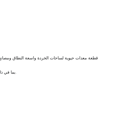
توفر WanShida دعمًا شاملاً للمنتجات لـ Q43L-10000، بما في ذلك ضمان لمدة عام واحد والمساعدة الفنية والتوجيه لضمان الأداء الأمثل للآلة وطول عمرها.