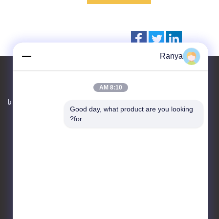
Ranya
8:10 AM
اتصل بنا
حول نا
Good day, what product are you looking 
for?
JIANGSU WANSHIDA
HYDRAULIC MACHINERY CO.,
LTD
رقم 9 Longyun Rd ،
ZhouzhuangTown ، Jiangyin ،
Jiangsu
86-510-86221271
sales@tongyongyeya.com