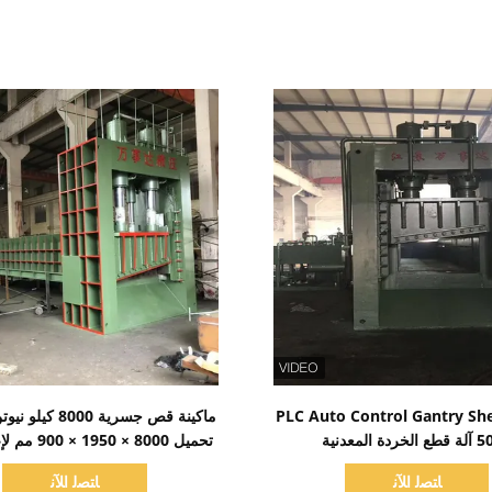
اظهر التفاصيل
اظهر التفاصيل
PLC Auto Control Gantry Sh
ماكينة قص جسرية 000
دة المعدنية
تحميل 8000 × 50
الخردة المعدنية الثقيلة
ﺎﺘﺼﻟ ﺍﻶﻧ
ﺎﺘﺼﻟ ﺍﻶﻧ