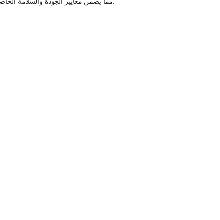
يتم تصنيع هذه الآلة في الصين وهي معتمدة بشهادتي CE و ISO9001، مما يضمن معايير الجودة والسلامة الخاصة بها. كما أنها تأتي مع ضمان لمدة عام واحد، مما يوفر راحة البال لاستثمارك.