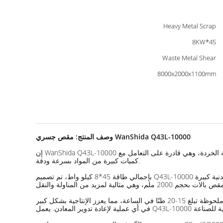
Heavy Metal Scrap
45*8KW
Waste Metal Shear
8000x2000x1100mm
وصف المنتج: مقص جسري WanShida Q43L-10000
إن WanShida Q43L-10000 هو مقص جسري هيدروليكي قوي مصمم للمعالجة الفعالة لخردة المعادن الثقيلة. هذه الآلة هي حل عالي الأداء لمرافق إعادة التدوير ومعالجة الخردة، وهي قادرة على التعامل مع
كميات كبيرة من المواد بسرعة ودقة.
بإجمالي طاقة 45*8 كيلو واط، تم تصميم Q43L-10000 للعمليات المستمرة والمتطلبة. يتميز بحجم صندوق ضغط مثير للإعجاب يبلغ 8000 × 2000 × 1100 ملم، مما يسمح بمعالجة قطع خردة معدنية كبيرة
يعمل المقص الجسري بنظام توجيه أوتوماتيكي، مما يوفر سرعة قص مستمرة تبلغ 3-4 مرات في الدقيقة. تضمن هذه العملية عالية السرعة قدرة ملحوظة تبلغ 15-20 طنًا في الساعة، مما يعزز الإنتاجية بشكل كبير