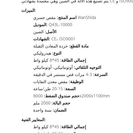
الميزات:
مقص جسري WanShida
اسم المنتج:
Q43L-10000
الموديل:
الأصل:
الصين
CE، ISO9001
الشهادات:
مادة القطع:
خردة المعادن الثقيلة
النوع:
هيدروليكي
إجمالي الطاقة:
45*8 كيلو واط
التوجيه التلقائي:
أوتوماتيكي، أوتوماتيكي
السرعة:
3-4 مرات قص مستمر في الدقيقة
الوظيفة:
مقص معدن النفايات
السعة:
15-20 طن/ساعة
8000x2000x1100mm
حجم صندوق الضغط:
حجم البالة:
2000 ملم
الضمان:
سنة واحدة
المعايير الفنية:
إجمالي الطاقة:
45*8 كيلو واط