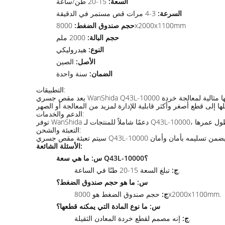
السعة:
15-20 طن/ساعة
السرعة:
3-4 مرات قص مستمر في الدقيقة
8000x2000x1100mm
حجم صندوق الضغط:
حجم البالة:
2000 ملم
النوع:
هيدروليكي
الأصل:
الصين
الضمان:
سنة واحدة
التطبيقات:
يعد مقص جسري WanShida Q43L-10000 قطعة معدات حيوية لساحات الخردة واسعة النطاق ومصانع إعادة تدوير المعادن ومصانع الصلب. إن قدرته العالية وقدرة القص القوية تجعلها مثالية لمعالجة خردة
الدعم والخدمات:
التعبئة والشحن:
الأسئلة الشائعة:
س: ما هي سعة Q43L-10000؟
تبلغ السعة 15-20 طنًا في الساعة.
ج:
س: ما هو حجم صندوق الضغط؟
حجم صندوق الضغط هو 8000x2000x1100mm.
ج:
س: ما نوع المادة التي يمكنه قطعها؟
إنه مصمم لقطع خردة المعادن الثقيلة.
ج: