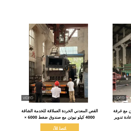
اظهر التفاصيل
8 كيلو نيوتن مع غرفة
القص المعدني الخردة العملاقة للخدمة الشاقة
19 × 900 مم لإعادة تدوير
4000 كيلو نيوتن مع صندوق ضغط 6000 ×
1400 × 700 مم والتحكم التلقائي PLC
ﺎﺘﺼﻟ ﺍﻶﻧ