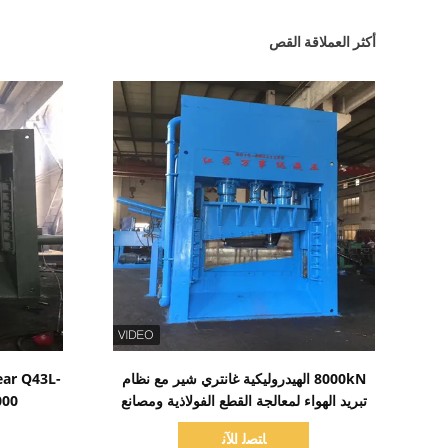
أكثر العملاقة القص
اظهر التفاصيل
8000kN الهيدروليكية غانتري شير مع نظام
ear Q43L-
تبريد الهواء لمعالجة القطع الفولاذية ومصانع
5000 آلة قطع الخر
إعادة تدوير المعادن الثقيلة
ﺎﺘﺼﻟ ﺍﻶﻧ