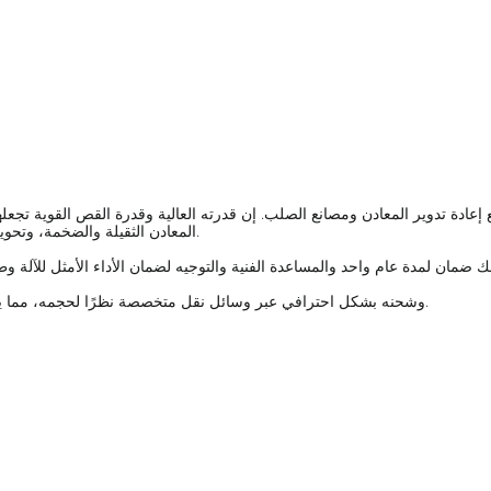
المعادن الثقيلة والضخمة، وتحويلها إلى قطع أصغر وأكثر قابلية للإدارة لمزيد من المعالجة أو الصهر.
سيتم تعبئة مقص جسري Q43L-10000 وشحنه بشكل احترافي عبر وسائل نقل متخصصة نظرًا لحجمه، مما يضمن تسليمه بأمان وأمان.