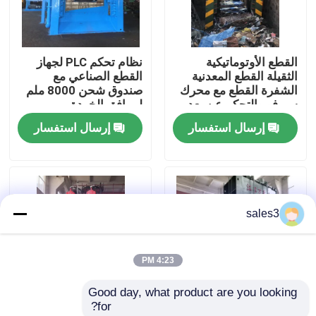
جولة في المصنع
القطع الأوتوماتيكية
نظام تحكم PLC لجهاز
الثقيلة القطع المعدنية
القطع الصناعي مع
مراقبة الجودة
الشفرة القطع مع محرك
صندوق شحن 8000 ملم
سيرفو والتحكم عن بعد
لمرافق الخردة
في الصناعية
إرسال استفسار
إرسال استفسار
اتصل بنا
أخبار
sales3
القضايا
4:23 PM
اطلب اقتباس
Good day, what product are you looking 
for?
آلة المكبس الصناعية
1000 طن الهيدروليكية
ماكينة قص جسرية