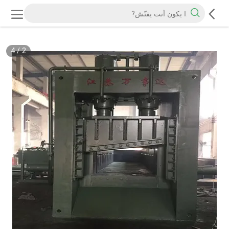
4
/
2