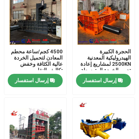
الحجرة الكبيرة
4500 كجم/ساعة محطم
الهيدروليكية المعدنية
المعادن لتحميل الخردة
2500KN لمشاريع إعادة
عالية الكثافة وخفض
تدوير الخردة المتوسطة
تكاليف النقل
والكبيرة
إرسال استفسار
إرسال استفسار
المنزل
المنتجات
حولنا