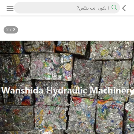
2
/
2