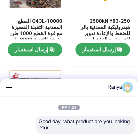
جولة في المصنع
2500kN Y83-250
Q43L-10000 القطع
هيدروليكية المعدنية بالر
المعدنية الثقيلة القصيرة
للضغط والإعادة تدوير
مع قوة القطع 1000 طن
مراقبة الجودة
الخردة مع التشغيل
وغرفة التغذية 8000 ملم
التلقائي بالكامل
إرسال استفسار
إرسال استفسار
اتصل بنا
أخبار
Ranya
القضايا
4:24 PM
اطلب اقتباس
Good day, what product are you looking 
for?
200 طن محول معدني
ماكينة قص التمساح
آلة المكبس الصناعية
من الأمام إلى الخارج
الهيدروليكي 315 طن |