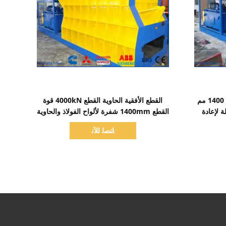
اظهر التفاصيل
4000kN حاوية خردة أفقية القص 1400 مم
القطع الأفقية الحاوية القطع 4000kN قوة
 لإعادة
القطع 1400mm شفرة لألواح الفولاذ والحاوية
القطع
ﺎﺘﺼﻟ ﺍﻶﻧ