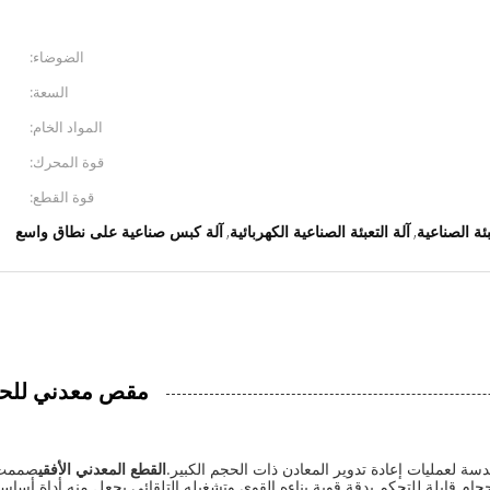
الضوضاء:
السعة:
المواد الخام:
قوة المحرك:
قوة القطع:
بئة الصناعية
آلة التعبئة الصناعية الكهربائية
آلة كبس صناعية على نطاق واسع
,
,
سلسلة Wanshida Q43: مقص مع
سة لعمليات إعادة تدوير المعادن ذات الحجم الكبير.
القطع المعدني الأفقي
صممت ل