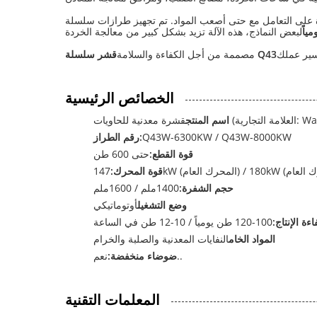
قشر سلسلة Q43
مصممة من أجل الكفاءة والسلامة
الخصائص الرئيسية
تجارية: Wanshida)
اسم المنتج
Q43W-6300KW / Q43W-8000KW
رقم الطراز:
قوة القطع:
حتى 600 طن
قوة المحرك:
حجم الشفرة:
1400ملم / 1600ملم
وضع التشغيل
أوتوماتيكي
اءة الإنتاج:
100-120 طن يومياً / 10-12 طن في الساعة
المواد الخام
النفايات المعدنية والصلبة والخرام
نعم..
ضوضاء منخفضة:
المعلمات التقنية