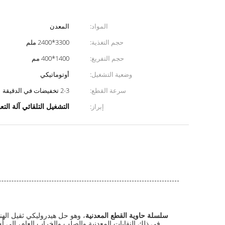
المواد:
المعدن
حجم التغذية:
3300*2400 ملم
حجم التفريغ:
1400*400 مم
وضعية التشغيل:
أوتوماتيكي
سرعة القطع:
2-3 تخفيضات في الدقيقة
التشغيل التلقائي آلة التع
إبراز:
واندشيدا Q43 سلسلة حاوية القطع المعدنية
، وهو حل هيدروليكي ثقيل الهند
في ذلك النفايات المعدنية والصلب والخراب العام، إلى أحجام قابلة للتحكم بدقة قوية.بناءه القوي وتشغيله التلقائي يجعل منه أداة أساسية في ساحات الخردة، مصانع الصلب، ومرافق معالجة المعادن.