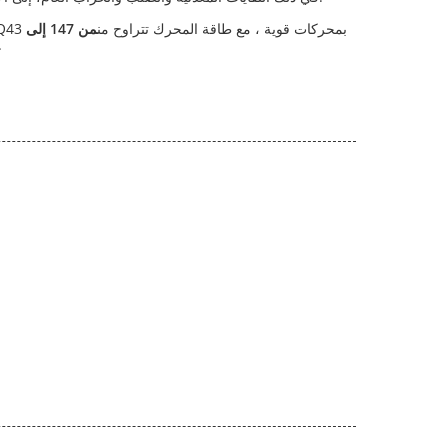
، قادرة على التعامل مع حتى أصعب المواد. تم تجهيز طرازات سلسلة Q43 بمحركات قوية ، مع طاقة المحرك تتراوح من
من 147 إلى
لبعض النماذج، هذه الآلة تزيد