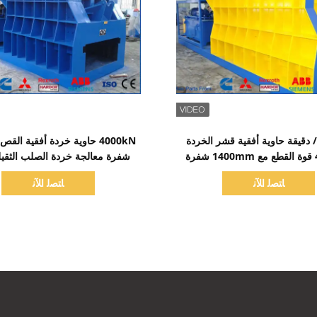
اظهر التفاصيل
اظهر التفاصيل
/ دقيقة حاوية أفقية قشر الخردة
4000kN قوة القطع مع 1400mm شفرة
شفرة معالجة خردة الصلب الثقيلة
إعادة تدوير الخردة الثقيلة
التدوير ومصانع الصلب
ﺎﺘﺼﻟ ﺍﻶﻧ
ﺎﺘﺼﻟ ﺍﻶﻧ