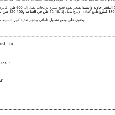
الـ
قشر حاوية وانشيدا
يفتخر بقوة قطع مثيرة للإعجاب تصل إلى
600 طن
 بشكل كبير من معالجة الخردة.
180 كيلوواط
مع كفاءة الإنتاج تصل إلى
10-12 طن في الساعة
أو
100-120 طن يومياً
يحتوي على وضع تشغيل تلقائي وحجم تغذية كبير لتبسيط سير عملك.
قشرة معدنية للحاويات (العلامة ال
147kW (المحرك العام) / 180kW (المحرك العام)
كف