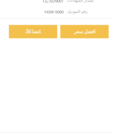
إصدار الشهادات:
CE, ISO9001
رقم الموديل:
Y43W-5000
افضل سعر
ﺎﺘﺼﻟ ﺍﻶﻧ