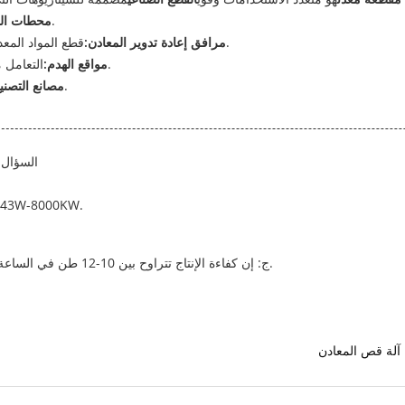
معالجة كميات كبيرة من الخردة المعدنية المختلفة.
محطات الخ
قطع المواد المعدنية الضخمة إلى أحجام قابلة للتحكم لمزيد من المعالجة.
مرافق إعادة تدوير المعادن:
التعامل مع مختلف مكونات الصلب والمعدن من الهياكل المهدمة.
مواقع الهدم:
قشرة المواد خارج المواصفات ونفايات الإنتاج.
مصانع التصني
السؤال: 
ج: سلسلة Q43 تشمل نماذج مثل Q43W-6300KW و 000KW
ج: إن كفاءة الإنتاج تتراوح بين 10-12 طن في الساعة أو 100-120 طن في اليوم، اعتمادا على النموذج المحدد.
آلة قص المعادن