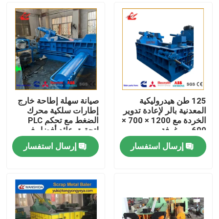
125 طن هيدروليكية
صيانة سهلة إطاحة خارج
المعدنية بالر لإعادة تدوير
إطارات سلكية محرك
الخردة مع 1200 × 700 ×
الضغط مع تحكم PLC
600 مم غرفة
لتحقيق عائد أفضل في
عمليات إعادة تدوير
إرسال استفسار
إرسال استفسار
الإطارات
المنزل
المنتجات
حولنا