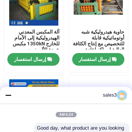
جولة في المصنع
حاوية هيدروليكية شبه
آلة المكبس المعدني
مراقبة الجودة
أوتوماتيكية قابلة
الهيدروليكية إلى الأمام
للتخصيص مع إنتاج الكثافة
للخارج 1350kN مكبس
العالية لمراكز إعادة
خردة الألومنيوم
اتصل بنا
التدوير
إرسال استفسار
إرسال استفسار
أخبار
القضايا
sales3
اطلب اقتباس
6:24 AM
Good day, what product are you looking 
آلة المكبس الصناعية