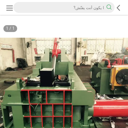
1
/
1