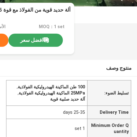
آلة حديد قوية من الفولاذ مع قوة 125 طن
MOQ：1 set
الأسعا
افضل سعر
منتوج وصف
100 طن الماكينة الهيدروليكية الفولاذية
,
تسليط الضوء:
25MPa الماكينة الهيدروليكية الفولاذية
,
آلة حديد صلبية قوية
25-35 days
Delivery Time
Minimum Order Q
1 set
uantity