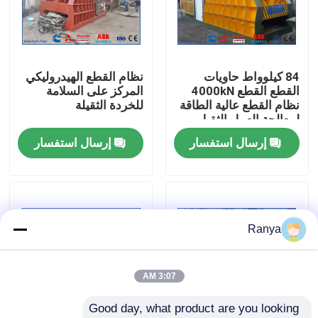
جولة في المصنع
84 كيلوواط حاويات
نظام القطع الهيدروليكي
مراقبة الجودة
القطع القطع 4000kN
المركز على السلامة
نظام القطع عالية الطاقة
للخردة الثقيلة
لمعالجة العمل الثقيل
اتصل بنا
إرسال استفسار
إرسال استفسار
أخبار
القضايا
Ranya
اطلب اقتباس
3:07 AM
Good day, what product are you looking 
آلة المكبس الصناعية