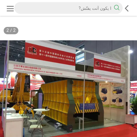
2
/
2