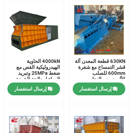
630KN قطعة المعدن آلة
4000kN الحاوية
قشر التمساح مع شفرة
الهيدروليكية القص مع
600mm للصلب
ضغط 25MPa وتبريد
الألومنيوم والنحاس
الهواء لمعالجة الخردة
الخردة
إرسال استفسار
إرسال استفسار
المنزل
المنتجات
حولنا