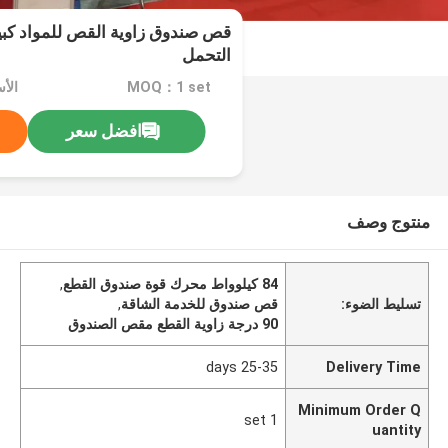
قص صندوق زاوية القص للمواد كبي
التحمل
MOQ：1 set
الأسعا
افضل سعر
منتوج وصف
84 كيلوواط محرك قوة صندوق القطع
,
تسليط الضوء:
قص صندوق للخدمة الشاقة
,
90 درجة زاوية القطع مقص الصندوق
25-35 days
Delivery Time
Minimum Order Q
1 set
uantity