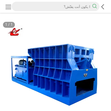
1
/
1