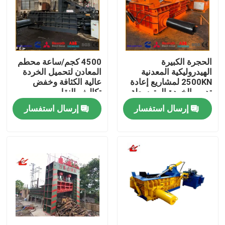
الحجرة الكبيرة
4500 كجم/ساعة محطم
الهيدروليكية المعدنية
المعادن لتحميل الخردة
2500KN لمشاريع إعادة
عالية الكثافة وخفض
تدوير الخردة المتوسطة
تكاليف النقل
والكبيرة
إرسال استفسار
إرسال استفسار
المنزل
المنتجات
حولنا