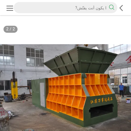
2
/
2