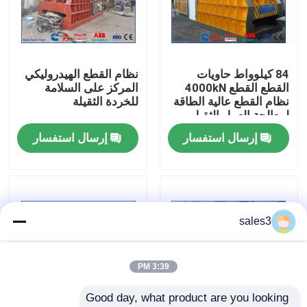
جولة في المصنع
84 كيلوواط حاويات
نظام القطع الهيدروليكي
مراقبة الجودة
القطع القطع 4000kN
المركز على السلامة
نظام القطع عالية الطاقة
للخردة الثقيلة
لمعالجة العمل الثقيل
اتصل بنا
إرسال استفسار
إرسال استفسار
أخبار
القضايا
sales3
اطلب اقتباس
3:39 PM
Good day, what product are you looking 
آلة المكبس الصناعية