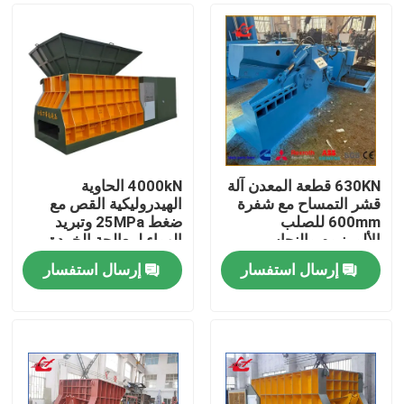
630KN قطعة المعدن آلة
4000kN الحاوية
قشر التمساح مع شفرة
الهيدروليكية القص مع
600mm للصلب
ضغط 25MPa وتبريد
الألومنيوم والنحاس
الهواء لمعالجة الخردة
الخردة
إرسال استفسار
إرسال استفسار
المنزل
المنتجات
حولنا